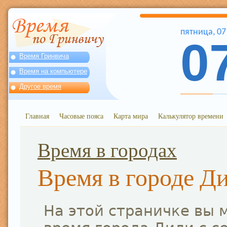
пятница
,
07
0
Время Гринвича
Время на компьютере
Другое время
Главная
Часовые пояса
Карта мира
Калькулятор времени
Время в городах
Время в городе Д
На этой страничке вы 