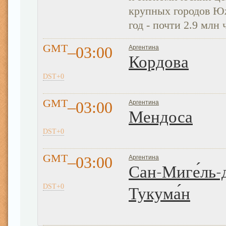
крупных городов Ю
год - почти 2.9 млн 
GMT
–03:00
Аргентина
Кордова
DST+0
GMT
–03:00
Аргентина
Мендоса
DST+0
GMT
–03:00
Аргентина
Сан-Миге́ль-
DST+0
Тукума́н