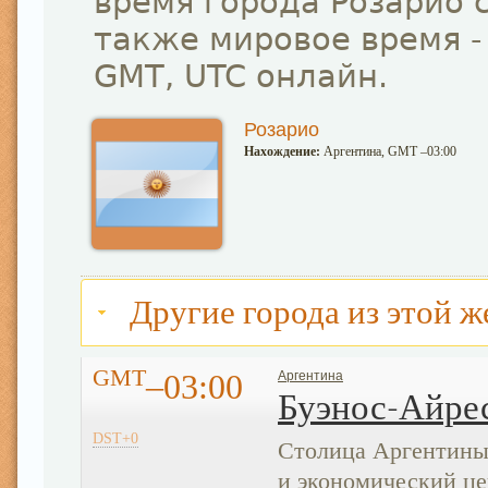
время города Розарио 
также мировое время -
GMT, UTC онлайн.
Розарио
Нахождение:
Аргентина, GMT –03:00
Другие города из этой ж
GMT
–03:00
Аргентина
Буэнос-Айре
DST+0
Столица Аргентины
и экономический це