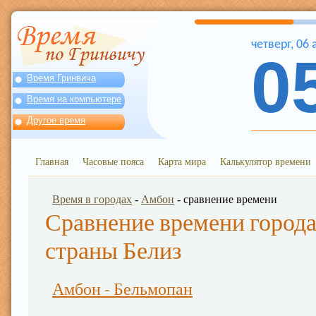
четверг
,
06
0
Время Гринвича
Время на компьютере
Другое время
Главная
Часовые пояса
Карта мира
Калькулятор времени
Время в городах
-
Амбон
- сравнение времени
Сравнение времени города
страны Белиз
Амбон - Бельмопан