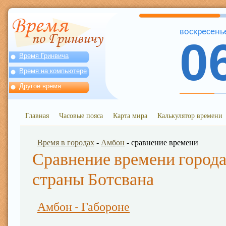
воскресень
0
Время Гринвича
Время на компьютере
Другое время
Главная
Часовые пояса
Карта мира
Калькулятор времени
Время в городах
-
Амбон
- сравнение времени
Сравнение времени города
страны Ботсвана
Амбон - Габороне