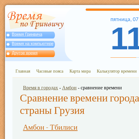
пятница
,
07
1
Время Гринвича
Время на компьютере
Другое время
Главная
Часовые пояса
Карта мира
Калькулятор времени
Время в городах
-
Амбон
- сравнение времени
Сравнение времени города
страны Грузия
Амбон - Тбилиси