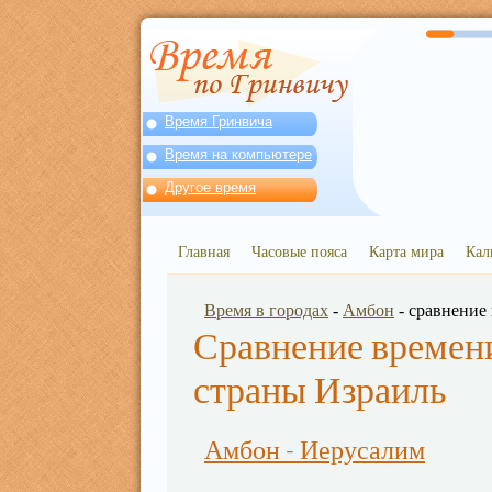
Время Гринвича
Время на компьютере
Другое время
Главная
Часовые пояса
Карта мира
Кал
Время в городах
-
Амбон
- сравнение
Сравнение времени
страны Израиль
Амбон - Иерусалим