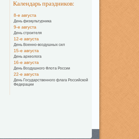
Календарь праздников:
8-е августа
День физкультурника
9-е августа
День строителя
12-е августа
День Военно-воздушных сил
15-е августа
День археолога
16-е августа
День Воздушного Флота России
22-е августа
День Государственного флага Российской
Федерации