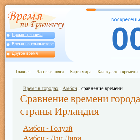
воскресень
0
Время Гринвича
Время на компьютере
Другое время
Главная
Часовые пояса
Карта мира
Калькулятор времени
Время в городах
-
Амбон
- сравнение времени
Сравнение времени города
страны Ирландия
Амбон - Голуэй
Амбон - Дан Лири