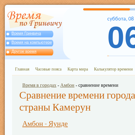
суббота
,
08
0
Время Гринвича
Время на компьютере
Другое время
Главная
Часовые пояса
Карта мира
Калькулятор времени
Время в городах
-
Амбон
- сравнение времени
Сравнение времени города
страны Камерун
Амбон - Яунде