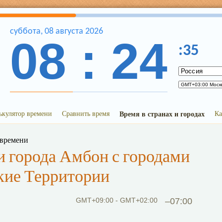
суббота
,
08
августа
2026
08
:
24
:
35
ькулятор времени
Сравнить время
Время в странах и городах
Ка
 времени
 города Амбон с городами
кие Территории
GMT+09:00 - GMT+02:00
–07:00