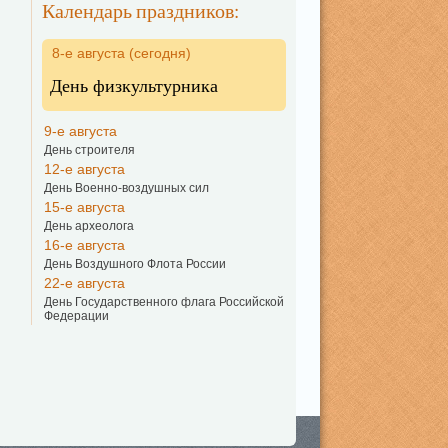
Календарь праздников:
8-е августа (сегодня)
День физкультурника
9-е августа
День строителя
12-е августа
День Военно-воздушных сил
15-е августа
День археолога
16-е августа
День Воздушного Флота России
22-е августа
День Государственного флага Российской
Федерации