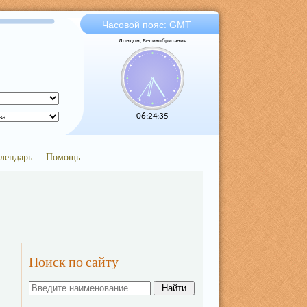
Часовой пояс:
GMT
Лондон, Великобритания
06:24:35
лендарь
Помощь
Поиск по сайту