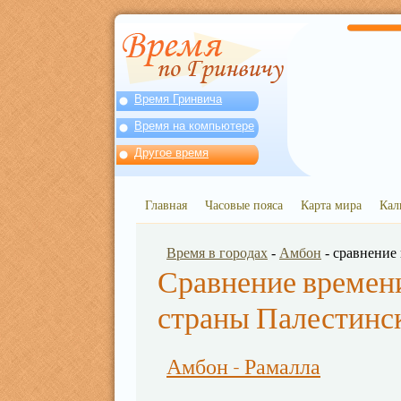
Время Гринвича
Время на компьютере
Другое время
Главная
Часовые пояса
Карта мира
Кал
Время в городах
-
Амбон
- сравнение
Сравнение времени
страны Палестинс
Амбон - Рамалла