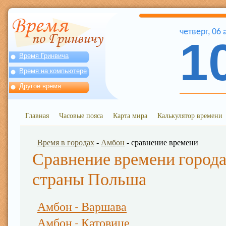
четверг
,
06
1
Время Гринвича
Время на компьютере
Другое время
Главная
Часовые пояса
Карта мира
Калькулятор времени
Время в городах
-
Амбон
- сравнение времени
Сравнение времени города
страны Польша
Амбон - Варшава
Амбон - Катовице