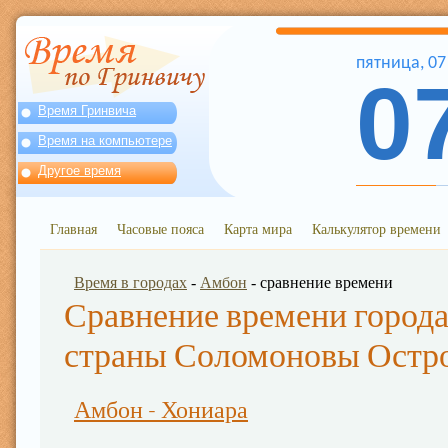
пятница
,
07
0
Время Гринвича
Время на компьютере
Другое время
Главная
Часовые пояса
Карта мира
Калькулятор времени
Время в городах
-
Амбон
- сравнение времени
Сравнение времени города
страны Соломоновы Остр
Амбон - Хониара