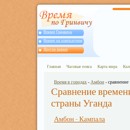
Время Гринвича
Время на компьютере
Другое время
Главная
Часовые пояса
Карта мира
Кал
Время в городах
-
Амбон
- сравнение
Сравнение времени
страны Уганда
Амбон - Кампала