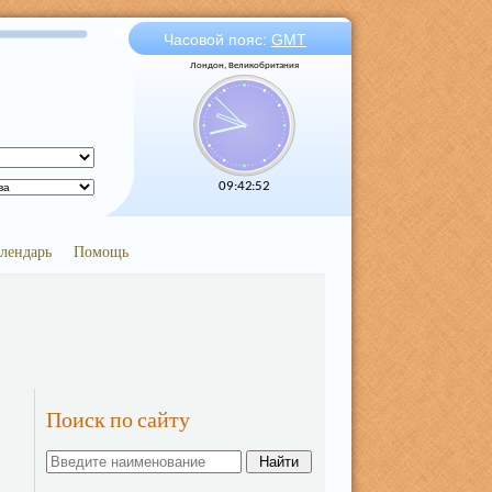
Часовой пояс:
GMT
Лондон, Великобритания
09:42:52
лендарь
Помощь
Поиск по сайту