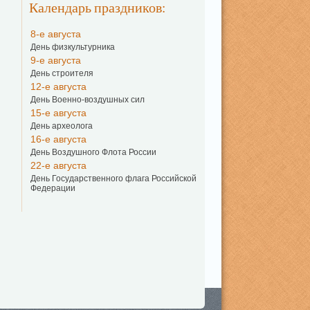
Календарь праздников:
8-е августа
День физкультурника
9-е августа
День строителя
12-е августа
День Военно-воздушных сил
15-е августа
День археолога
16-е августа
День Воздушного Флота России
22-е августа
День Государственного флага Российской
Федерации