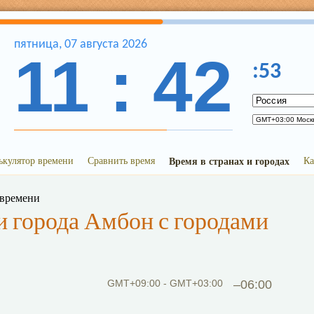
пятница
,
07
августа
2026
11
:
42
:
53
ькулятор времени
Сравнить время
Время в странах и городах
Ка
 времени
 города Амбон с городами
GMT+09:00 - GMT+03:00
–06:00