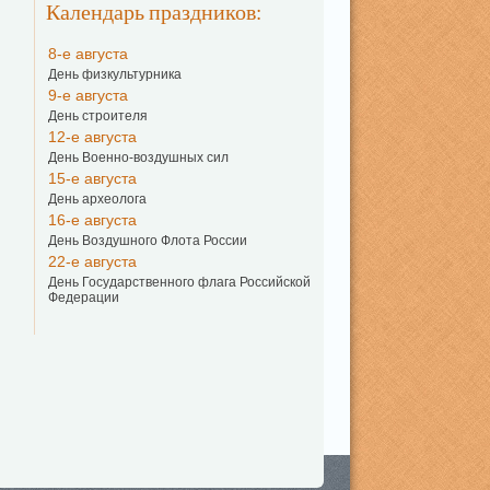
Календарь праздников:
8-е августа
День физкультурника
9-е августа
День строителя
12-е августа
День Военно-воздушных сил
15-е августа
День археолога
16-е августа
День Воздушного Флота России
22-е августа
День Государственного флага Российской
Федерации