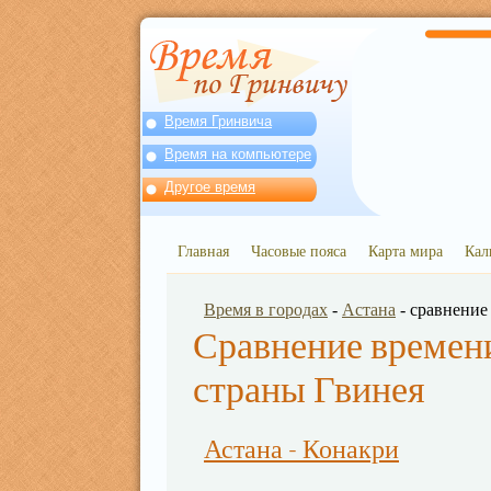
Время Гринвича
Время на компьютере
Другое время
Главная
Часовые пояса
Карта мира
Кал
Время в городах
-
Астана
- сравнение
Сравнение времени
страны Гвинея
Астана - Конакри