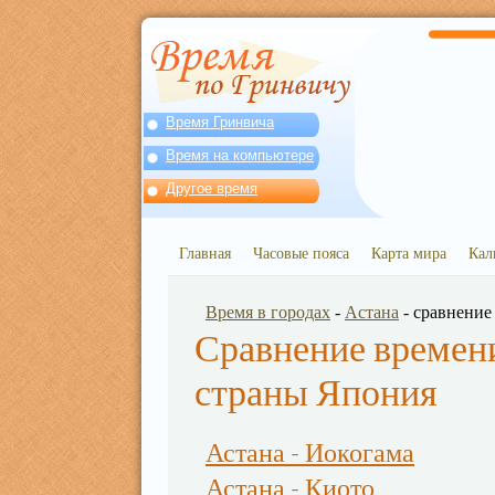
Время Гринвича
Время на компьютере
Другое время
Главная
Часовые пояса
Карта мира
Кал
Время в городах
-
Астана
- сравнение
Сравнение времени
страны Япония
Астана - Иокогама
Астана - Киото