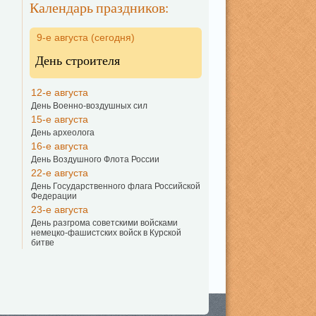
Календарь праздников:
9-е августа (сегодня)
День строителя
12-е августа
День Военно-воздушных сил
15-е августа
День археолога
16-е августа
День Воздушного Флота России
22-е августа
День Государственного флага Российской
Федерации
23-е августа
День разгрома советскими войсками
немецко-фашистских войск в Курской
битве