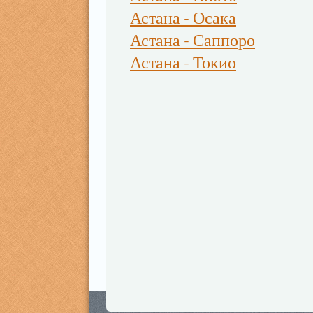
Астана - Осака
Астана - Саппоро
Астана - Токио