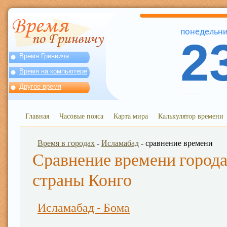
понедельн
2
Время Гринвича
Время на компьютере
Другое время
Главная
Часовые пояса
Карта мира
Калькулятор времени
Время в городах
-
Исламабад
- сравнение времени
Сравнение времени города
страны Конго
Исламабад - Бома