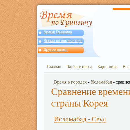
Время Гринвича
Время на компьютере
Другое время
Главная
Часовые пояса
Карта мира
Кал
Время в городах
-
Исламабад
- сравне
Сравнение времени
страны Корея
Исламабад - Сеул