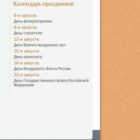
Календарь праздников:
8-е августа
День физкультурника
9-е августа
День строителя
12-е августа
День Военно-воздушных сил
15-е августа
День археолога
16-е августа
День Воздушного Флота России
22-е августа
День Государственного флага Российской
Федерации