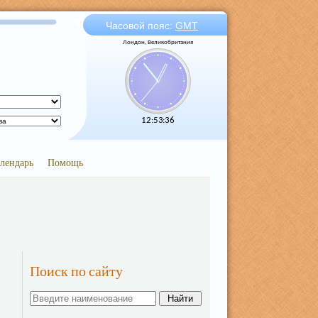
Часовой пояс:
GMT
Лондон, Великобритания
12:53:36
лендарь
Помощь
Поиск по сайту