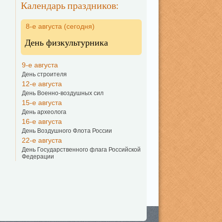
Календарь праздников:
8-е августа (сегодня)
День физкультурника
9-е августа
День строителя
12-е августа
День Военно-воздушных сил
15-е августа
День археолога
16-е августа
День Воздушного Флота России
22-е августа
День Государственного флага Российской
Федерации