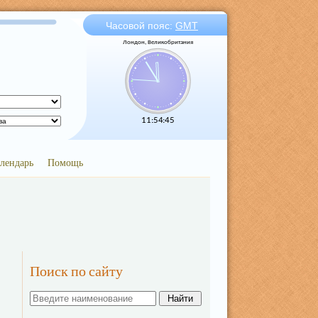
Часовой пояс:
GMT
Лондон, Великобритания
11:54:45
лендарь
Помощь
Поиск по сайту