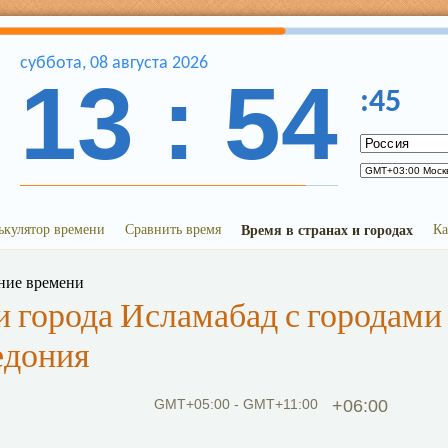
суббота
,
08
августа
2026
13
:
54
:
45
ькулятор времени
Сравнить время
Время в странах и городах
Ка
ние времени
 города Исламабад с городами
едония
GMT+05:00 - GMT+11:00
+06:00