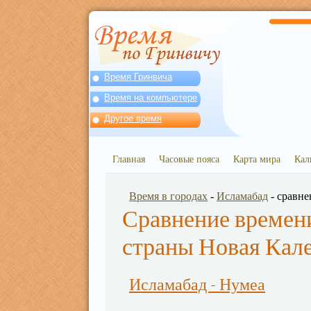
Время Гринвича
Время на компьютере
Другое время
Главная
Часовые пояса
Карта мира
Кал
Время в городах
-
Исламабад
- сравне
Сравнение времени
страны Новая Кал
Исламабад - Нумеа