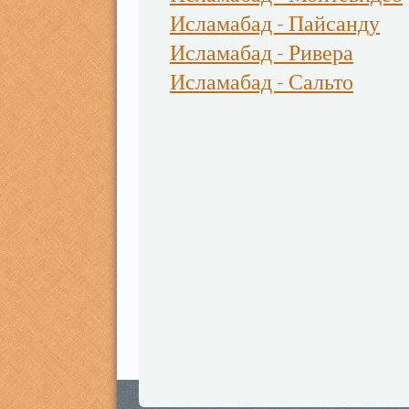
Исламабад - Пайсанду
Исламабад - Ривера
Исламабад - Сальто