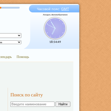
Часовой пояс:
GMT
Лондон, Великобритания
18:54:49
лендарь
Помощь
Поиск по сайту