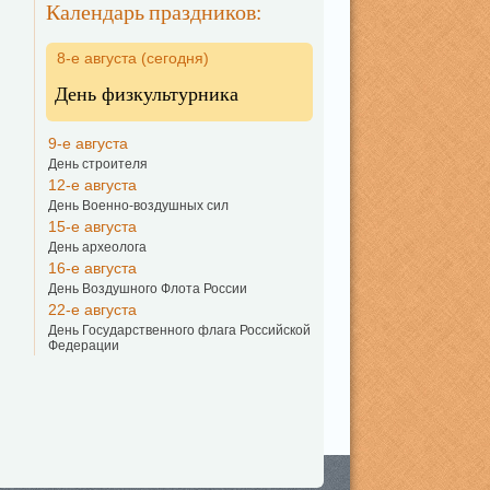
Календарь праздников:
8-е августа (сегодня)
День физкультурника
9-е августа
День строителя
12-е августа
День Военно-воздушных сил
15-е августа
День археолога
16-е августа
День Воздушного Флота России
22-е августа
День Государственного флага Российской
Федерации