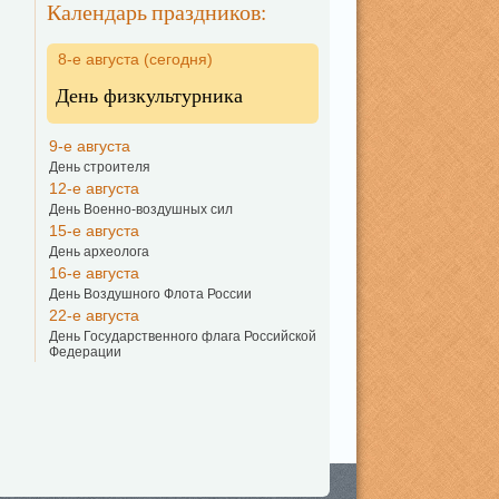
Календарь праздников:
8-е августа (сегодня)
День физкультурника
9-е августа
День строителя
12-е августа
День Военно-воздушных сил
15-е августа
День археолога
16-е августа
День Воздушного Флота России
22-е августа
День Государственного флага Российской
Федерации