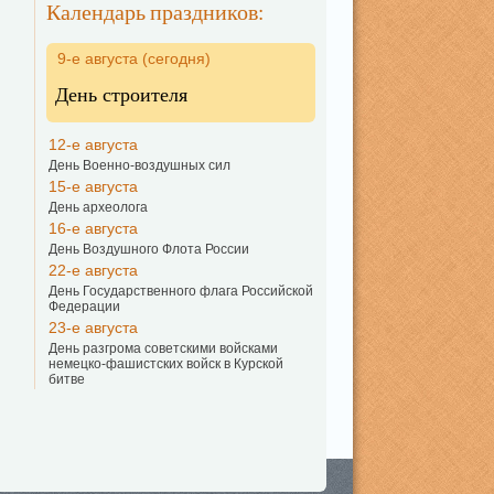
Календарь праздников:
9-е августа (сегодня)
День строителя
12-е августа
День Военно-воздушных сил
15-е августа
День археолога
16-е августа
День Воздушного Флота России
22-е августа
День Государственного флага Российской
Федерации
23-е августа
День разгрома советскими войсками
немецко-фашистских войск в Курской
битве