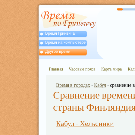
Время Гринвича
Время на компьютере
Другое время
Главная
Часовые пояса
Карта мира
Кал
Время в городах
-
Кабул
- сравнение 
Сравнение времени
страны Финлянди
Кабул - Хельсинки