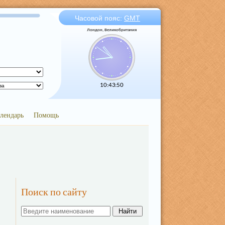
Часовой пояс:
GMT
Лондон, Великобритания
10:43:51
лендарь
Помощь
Поиск по сайту