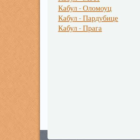
Кабул - Оломоуц
Кабул - Пардубице
Кабул - Прага