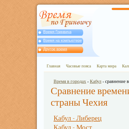
Время Гринвича
Время на компьютере
Другое время
Главная
Часовые пояса
Карта мира
Кал
Время в городах
-
Кабул
- сравнение 
Сравнение времени
страны Чехия
Кабул - Либерец
Кабул - Мост