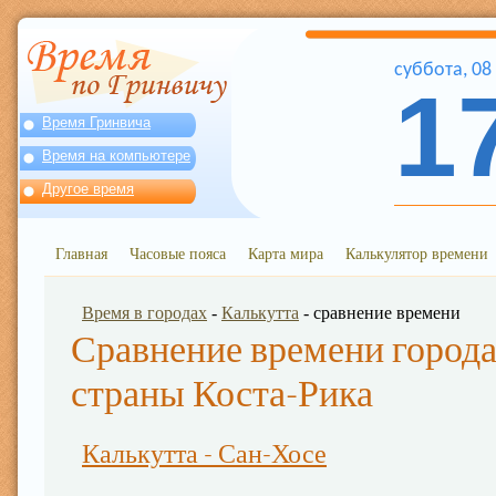
суббота
,
08
1
Время Гринвича
Время на компьютере
Другое время
Главная
Часовые пояса
Карта мира
Калькулятор времени
Время в городах
-
Калькутта
- сравнение времени
Сравнение времени города
страны Коста-Рика
Калькутта - Сан-Хосе