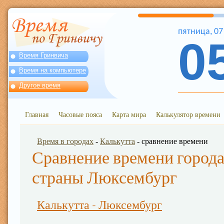
пятница
,
07
0
Время Гринвича
Время на компьютере
Другое время
Главная
Часовые пояса
Карта мира
Калькулятор времени
Время в городах
-
Калькутта
- сравнение времени
Сравнение времени города
страны Люксембург
Калькутта - Люксембург