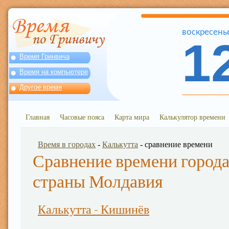
воскресень
1
Время Гринвича
Время на компьютере
Другое время
Главная
Часовые пояса
Карта мира
Калькулятор времени
Время в городах
-
Калькутта
- сравнение времени
Сравнение времени города
страны Молдавия
Калькутта - Кишинёв