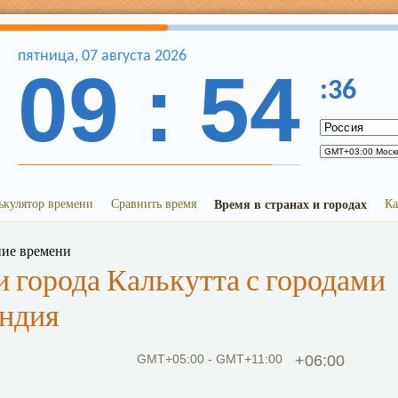
пятница
,
07
августа
2026
09
:
54
:
36
ькулятор времени
Сравнить время
Время в странах и городах
Ка
ние времени
 города Калькутта с городами
андия
GMT+05:00 - GMT+11:00
+06:00