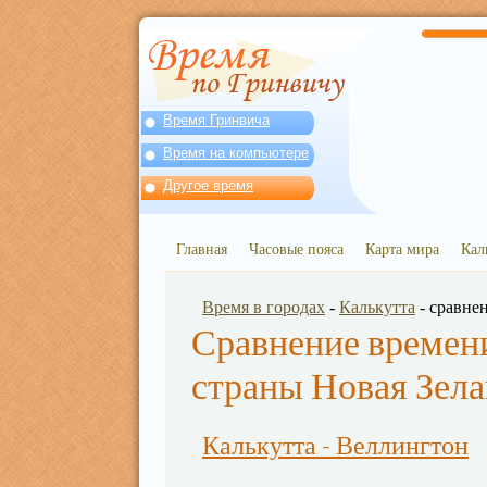
Время Гринвича
Время на компьютере
Другое время
Главная
Часовые пояса
Карта мира
Кал
Время в городах
-
Калькутта
- сравне
Сравнение времени
страны Новая Зел
Калькутта - Веллингтон