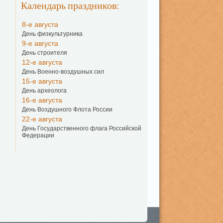
Календарь праздников:
8-е августа
День физкультурника
9-е августа
День строителя
12-е августа
День Военно-воздушных сил
15-е августа
День археолога
16-е августа
День Воздушного Флота России
22-е августа
День Государственного флага Российской
Федерации