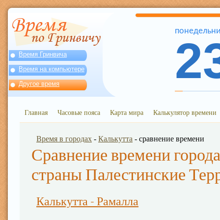
понедельн
2
Время Гринвича
Время на компьютере
Другое время
Главная
Часовые пояса
Карта мира
Калькулятор времени
Время в городах
-
Калькутта
- сравнение времени
Сравнение времени города
страны Палестинские Тер
Калькутта - Рамалла