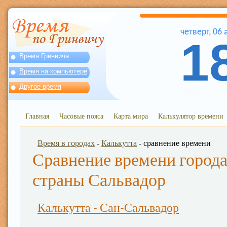
четверг
,
06
1
Время Гринвича
Время на компьютере
Другое время
Главная
Часовые пояса
Карта мира
Калькулятор времени
Время в городах
-
Калькутта
- сравнение времени
Сравнение времени города
страны Сальвадор
Калькутта - Сан-Сальвадор