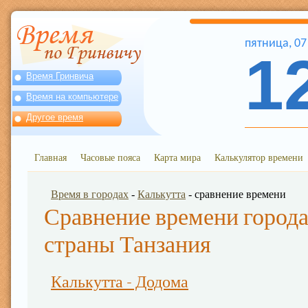
пятница
,
07
1
Время Гринвича
Время на компьютере
Другое время
Главная
Часовые пояса
Карта мира
Калькулятор времени
Время в городах
-
Калькутта
- сравнение времени
Сравнение времени города
страны Танзания
Калькутта - Додома