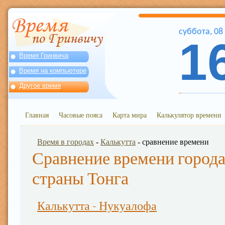
суббота
,
08
1
Время Гринвича
Время на компьютере
Другое время
Главная
Часовые пояса
Карта мира
Калькулятор времени
Время в городах
-
Калькутта
- сравнение времени
Сравнение времени города
страны Тонга
Калькутта - Нукуалофа