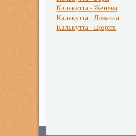
Калькутта - Женева
Калькутта - Лозанна
Калькутта - Цюрих