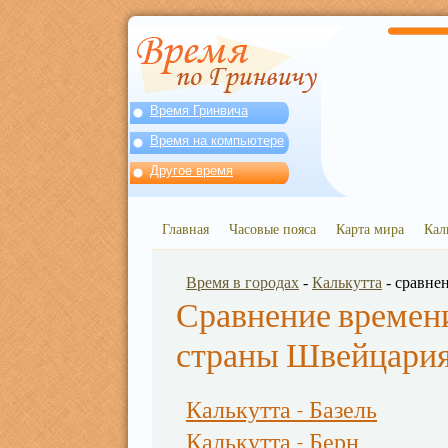
Время Гринвича
Время на компьютере
Другое время
Главная
Часовые пояса
Карта мира
Кал
Время в городах
-
Калькутта
- сравне
Сравнение времени
страны Швейцари
Калькутта - Базель
Калькутта - Берн