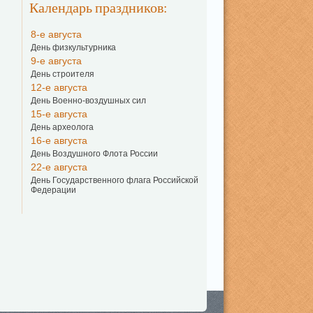
Календарь праздников:
8-е августа
День физкультурника
9-е августа
День строителя
12-е августа
День Военно-воздушных сил
15-е августа
День археолога
16-е августа
День Воздушного Флота России
22-е августа
День Государственного флага Российской
Федерации