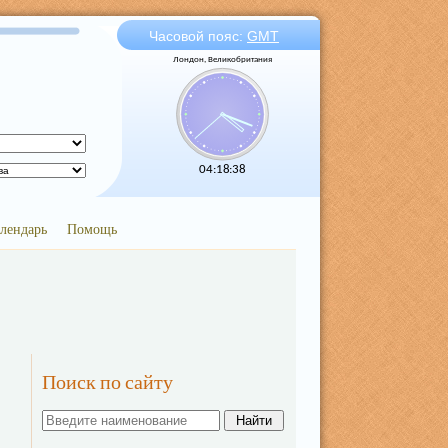
Часовой пояс:
GMT
Лондон, Великобритания
04:18:38
лендарь
Помощь
Поиск по сайту