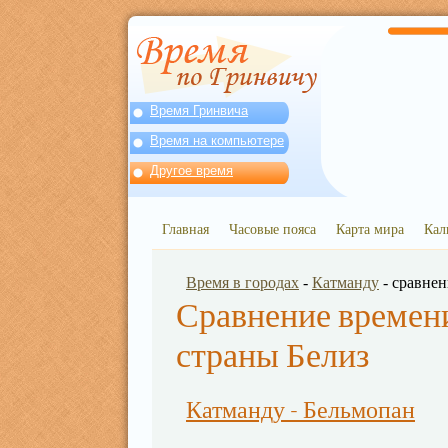
Время Гринвича
Время на компьютере
Другое время
Главная
Часовые пояса
Карта мира
Кал
Время в городах
-
Катманду
- сравне
Сравнение времени
страны Белиз
Катманду - Бельмопан