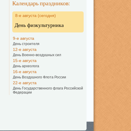
Календарь праздников:
8-е августа (сегодня)
День физкультурника
9-е августа
День строителя
12-е августа
День Военно-воздушных сил
15-е августа
День археолога
16-е августа
День Воздушного Флота России
22-е августа
День Государственного флага Российской
Федерации