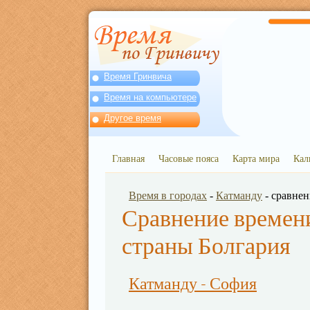
Время Гринвича
Время на компьютере
Другое время
Главная
Часовые пояса
Карта мира
Кал
Время в городах
-
Катманду
- сравне
Сравнение времени
страны Болгария
Катманду - София