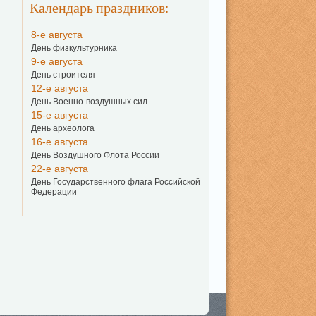
Календарь праздников:
8-е августа
День физкультурника
9-е августа
День строителя
12-е августа
День Военно-воздушных сил
15-е августа
День археолога
16-е августа
День Воздушного Флота России
22-е августа
День Государственного флага Российской
Федерации