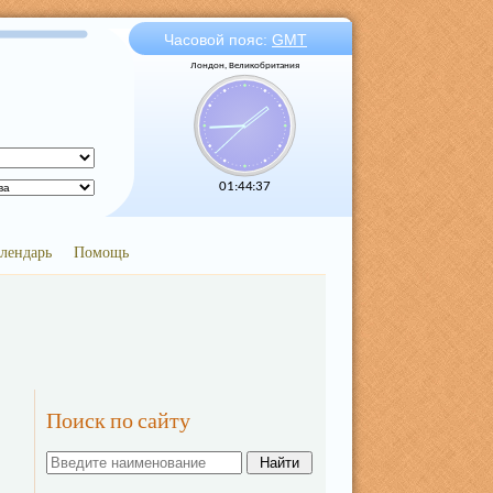
Часовой пояс:
GMT
Лондон, Великобритания
01:44:38
лендарь
Помощь
Поиск по сайту