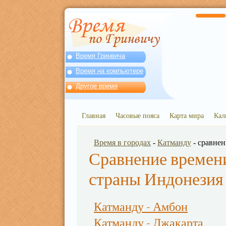
Время Гринвича
Время на компьютере
Другое время
Главная
Часовые пояса
Карта мира
Кал
Время в городах
-
Катманду
- сравне
Сравнение времени
страны Индонезия
Катманду - Амбон
Катманду - Джакарта