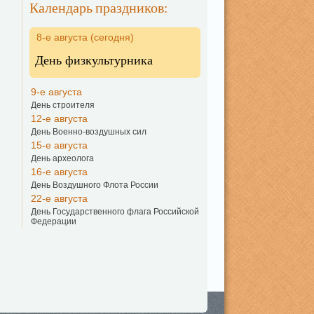
Календарь праздников:
8-е августа (сегодня)
День физкультурника
9-е августа
День строителя
12-е августа
День Военно-воздушных сил
15-е августа
День археолога
16-е августа
День Воздушного Флота России
22-е августа
День Государственного флага Российской
Федерации