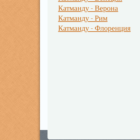
Катманду - Верона
Катманду - Рим
Катманду - Флоренция