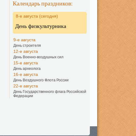
Календарь праздников:
8-е августа (сегодня)
День физкультурника
9-е августа
День строителя
12-е августа
День Военно-воздушных сил
15-е августа
День археолога
16-е августа
День Воздушного Флота России
22-е августа
День Государственного флага Российской
Федерации