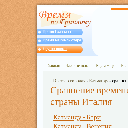
Время Гринвича
Время на компьютере
Другое время
Главная
Часовые пояса
Карта мира
Кал
Время в городах
-
Катманду
- сравне
Сравнение времени
страны Италия
Катманду - Бари
Катманду - Венеция