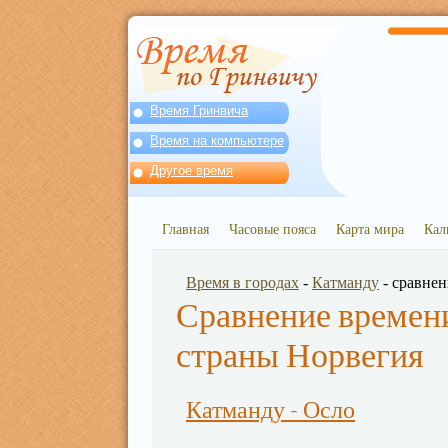
Время Гринвича
Время на компьютере
Другое время
Главная
Часовые пояса
Карта мира
Кал
Время в городах
-
Катманду
- сравне
Сравнение времени
страны Норвегия
Катманду - Осло