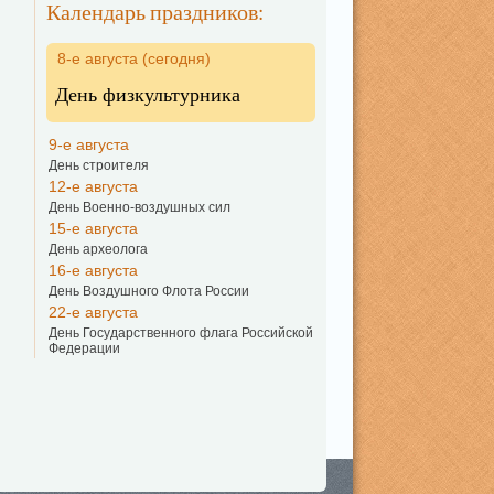
Календарь праздников:
8-е августа (сегодня)
День физкультурника
9-е августа
День строителя
12-е августа
День Военно-воздушных сил
15-е августа
День археолога
16-е августа
День Воздушного Флота России
22-е августа
День Государственного флага Российской
Федерации