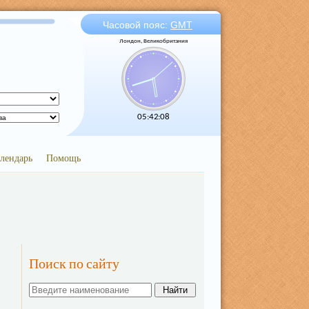
Часовой пояс:
GMT
Лондон, Великобритания
05:42:08
лендарь
Помощь
Поиск по сайту