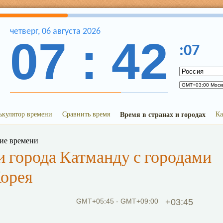
четверг
,
06
августа
2026
07
:
42
:
07
ькулятор времени
Сравнить время
Время в странах и городах
Ка
ние времени
 города Катманду с городами
Корея
GMT+05:45 - GMT+09:00
+03:45