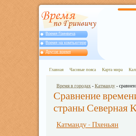
Время Гринвича
Время на компьютере
Другое время
Главная
Часовые пояса
Карта мира
Кал
Время в городах
-
Катманду
- сравне
Сравнение времени
страны Северная 
Катманду - Пхеньян