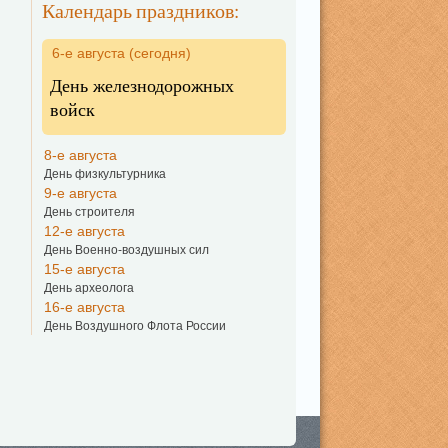
Календарь праздников:
6-е августа (сегодня)
День железнодорожных
войск
8-е августа
День физкультурника
9-е августа
День строителя
12-е августа
День Военно-воздушных сил
15-е августа
День археолога
16-е августа
День Воздушного Флота России