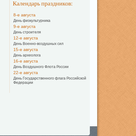
Календарь праздников:
8-е августа
День физкультурника
9-е августа
День строителя
12-е августа
День Военно-воздушных сил
15-е августа
День археолога
16-е августа
День Воздушного Флота России
22-е августа
День Государственного флага Российской
Федерации