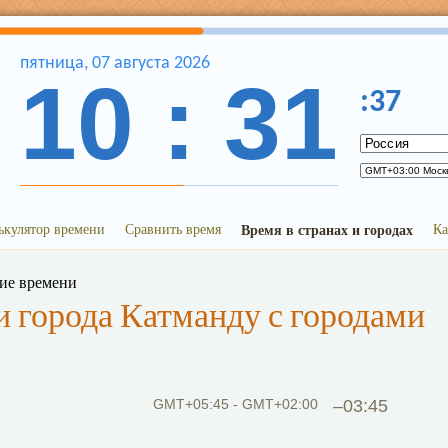
пятница
,
07
августа
2026
10
:
31
:
37
ькулятор времени
Сравнить время
Время в странах и городах
Ка
ние времени
 города Катманду с городами
GMT+05:45 - GMT+02:00
–03:45