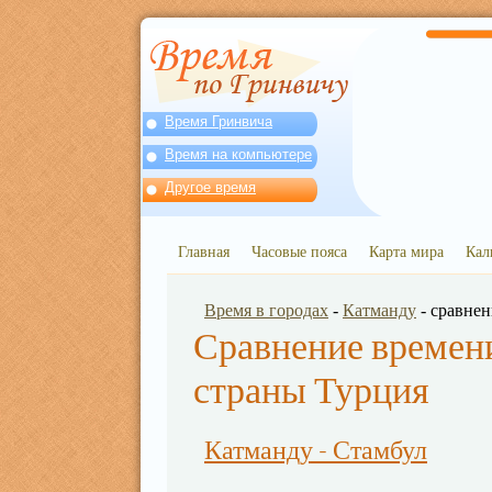
Время Гринвича
Время на компьютере
Другое время
Главная
Часовые пояса
Карта мира
Кал
Время в городах
-
Катманду
- сравне
Сравнение времени
страны Турция
Катманду - Стамбул