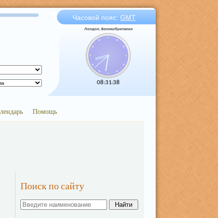
Часовой пояс:
GMT
Лондон, Великобритания
08:31:38
лендарь
Помощь
Поиск по сайту