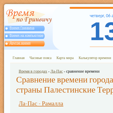
четверг
,
06
1
Время Гринвича
Время на компьютере
Другое время
Главная
Часовые пояса
Карта мира
Калькулятор времени
Время в городах
-
Ла-Пас
- сравнение времени
Сравнение времени города
страны Палестинские Тер
Ла-Пас - Рамалла