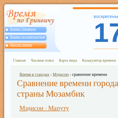
воскресень
1
Время Гринвича
Время на компьютере
Другое время
Главная
Часовые пояса
Карта мира
Калькулятор времени
Время в городах
-
Мэдисон
- сравнение времени
Сравнение времени города
страны Мозамбик
Мэдисон - Мапуту