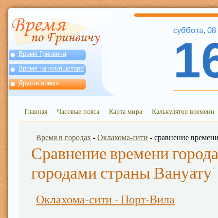
суббота
,
08
1
Время Гринвича
Время на компьютере
Другое время
Главная
Часовые пояса
Карта мира
Калькулятор времени
Время в городах
-
Оклахома-сити
- сравнение времен
Сравнение времени города
городами страны Вануату
Оклахома-сити - Порт-Вила