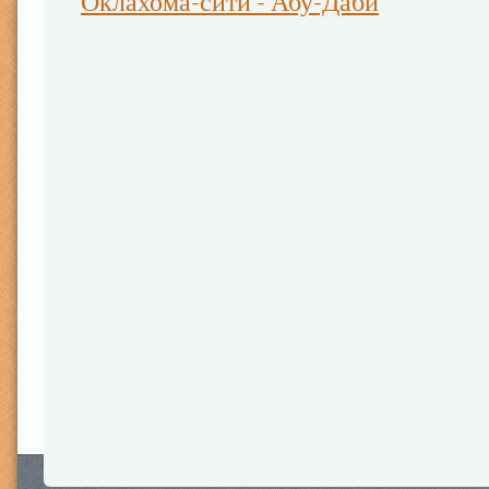
Оклахома-сити - Абу-Даби