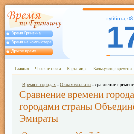
суббота
,
08
1
Время Гринвича
Время на компьютере
Другое время
Главная
Часовые пояса
Карта мира
Калькулятор времени
Время в городах
-
Оклахома-сити
- сравнение времен
Сравнение времени города
городами страны Объедин
Эмираты