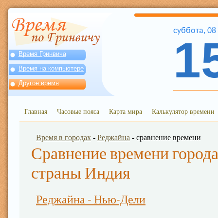
суббота
,
08
1
Время Гринвича
Время на компьютере
Другое время
Главная
Часовые пояса
Карта мира
Калькулятор времени
Время в городах
-
Реджайна
- сравнение времени
Сравнение времени города
страны Индия
Реджайна - Нью-Дели