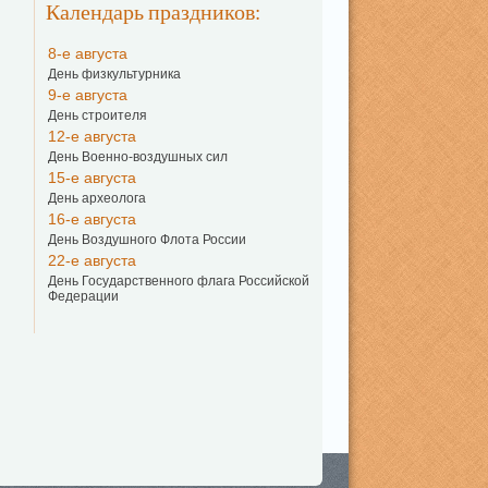
Календарь праздников:
8-е августа
День физкультурника
9-е августа
День строителя
12-е августа
День Военно-воздушных сил
15-е августа
День археолога
16-е августа
День Воздушного Флота России
22-е августа
День Государственного флага Российской
Федерации