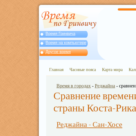
Время Гринвича
Время на компьютере
Другое время
Главная
Часовые пояса
Карта мира
Кал
Время в городах
-
Реджайна
- сравне
Сравнение времени
страны Коста-Рик
Реджайна - Сан-Хосе