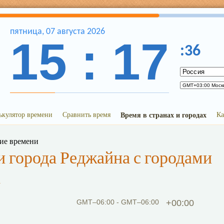
пятница
,
07
августа
2026
15
:
17
:
36
ькулятор времени
Сравнить время
Время в странах и городах
Ка
ние времени
 города Реджайна с городами
а
GMT–06:00 - GMT–06:00
+00:00