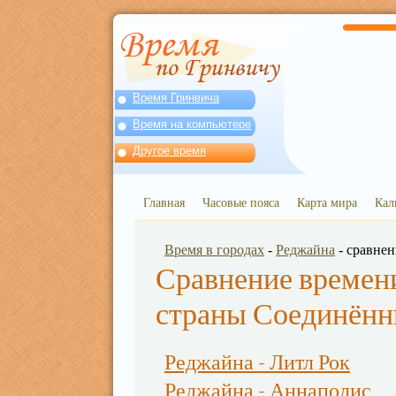
Время Гринвича
Время на компьютере
Другое время
Главная
Часовые пояса
Карта мира
Кал
Время в городах
-
Реджайна
- сравне
Сравнение времени
страны Соединён
Реджайна - Литл Рок
Реджайна - Аннаполис