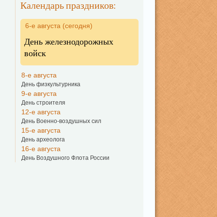
Календарь праздников:
6-е августа (сегодня)
День железнодорожных
войск
8-е августа
День физкультурника
9-е августа
День строителя
12-е августа
День Военно-воздушных сил
15-е августа
День археолога
16-е августа
День Воздушного Флота России