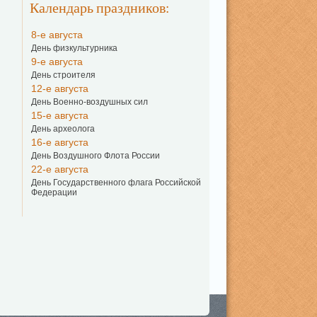
Календарь праздников:
8-е августа
День физкультурника
9-е августа
День строителя
12-е августа
День Военно-воздушных сил
15-е августа
День археолога
16-е августа
День Воздушного Флота России
22-е августа
День Государственного флага Российской
Федерации