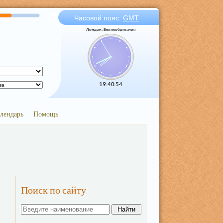
Часовой пояс:
GMT
Лондон, Великобритания
19:40:55
лендарь
Помощь
Поиск по сайту