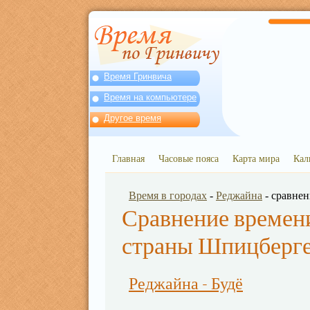
Время Гринвича
Время на компьютере
Другое время
Главная
Часовые пояса
Карта мира
Кал
Время в городах
-
Реджайна
- сравне
Сравнение времени
страны Шпицберге
Реджайна - Будё