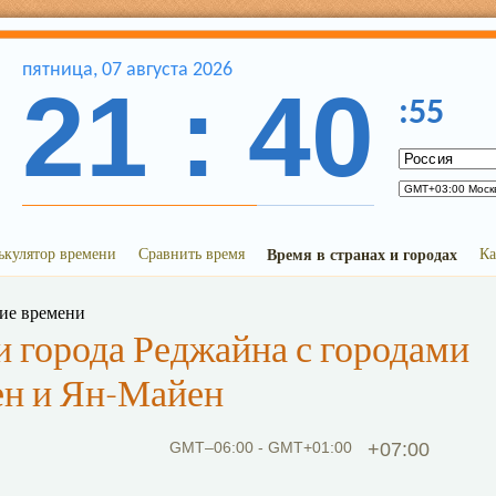
пятница
,
07
августа
2026
21
:
40
:
55
ькулятор времени
Сравнить время
Время в странах и городах
Ка
ние времени
 города Реджайна с городами
н и Ян-Майен
GMT–06:00 - GMT+01:00
+07:00