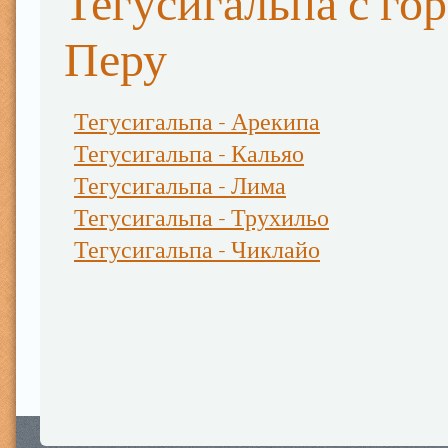
Тегусигальпа с го
Перу
Тегусигальпа - Арекипа
Тегусигальпа - Кальяо
Тегусигальпа - Лима
Тегусигальпа - Трухильо
Тегусигальпа - Чиклайо