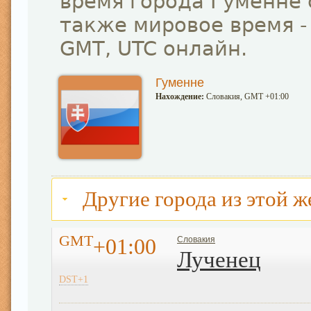
время города Гуменне 
также мировое время -
GMT, UTC онлайн.
Гуменне
Нахождение:
Словакия, GMT +01:00
Другие города из этой ж
GMT
+01:00
Словакия
Лученец
DST+1