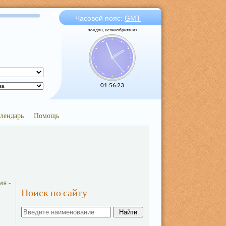
Часовой пояс:
GMT
Лондон, Великобритания
01:56:23
лендарь
Помощь
мя -
Поиск по сайту