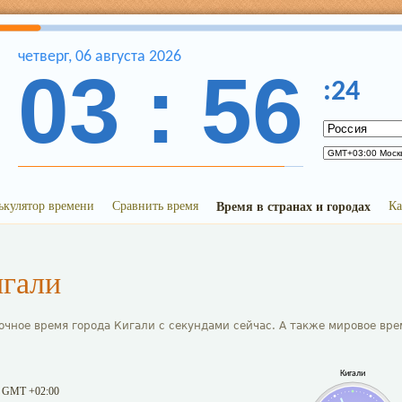
четверг
,
06
августа
2026
03
:
56
:
24
ькулятор времени
Сравнить время
Время в странах и городах
Ка
игали
очное время города Кигали с секундами сейчас. А также мировое вре
Кигали
 GMT +02:00