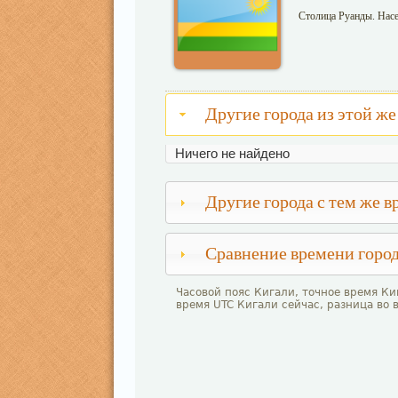
Столица Руанды. Насе
Другие города из этой же
Ничего не найдено
Другие города с тем же в
Сравнение времени город
Часовой пояс Кигали, точное время Ки
время UTC Кигали сейчас, разница во 