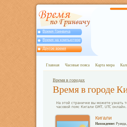
Время Гринвича
Время на компьютере
Другое время
Главная
Часовые пояса
Карта мира
Кал
Время в городах
Время в городе К
На этой страничке вы можете узнать т
часовой пояс Кигали GMT, UTC онлайн.
Кигали
Нахождение:
Руанда,