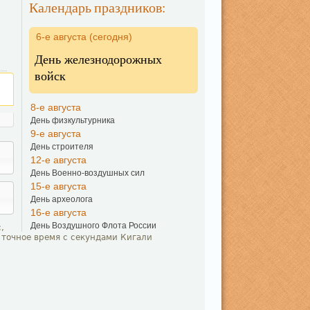
Календарь праздников:
6-е августа (сегодня)
День железнодорожных
войск
8-е августа
День физкультурника
9-е августа
День строителя
12-е августа
День Военно-воздушных сил
15-е августа
День археолога
16-е августа
День Воздушного Флота России
,
 точное время с секундами Кигали