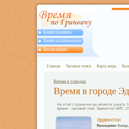
Время Гринвича
Время на компьютере
Другое время
Главная
Часовые пояса
Карта мира
Кал
Время в городах
Время в городе Э
На этой страничке вы можете узнать т
время - часовой пояс Эдмонтон GMT, U
Эдмонтон
Нахождение:
Канада,