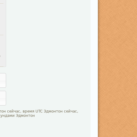
а
он сейчас, время UTC Эдмонтон сейчас,
екундами Эдмонтон