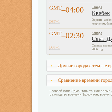
GMT
–04:00
Канада
Квебек
Один из наибол
DST+1
кварталом, бол
GMT
–02:30
Канада
Сент-Д
Столица провин
DST+1
2006 год.
Другие города с тем же в
Сравнение времени горо
Часовой пояс Эдмонтон, точное время
разница во времени Эдмонтон, время 