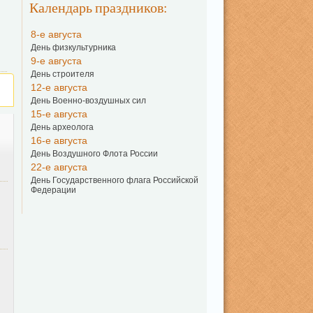
Календарь праздников:
8-е августа
День физкультурника
9-е августа
День строителя
12-е августа
День Военно-воздушных сил
15-е августа
День археолога
16-е августа
День Воздушного Флота России
22-е августа
День Государственного флага Российской
Федерации