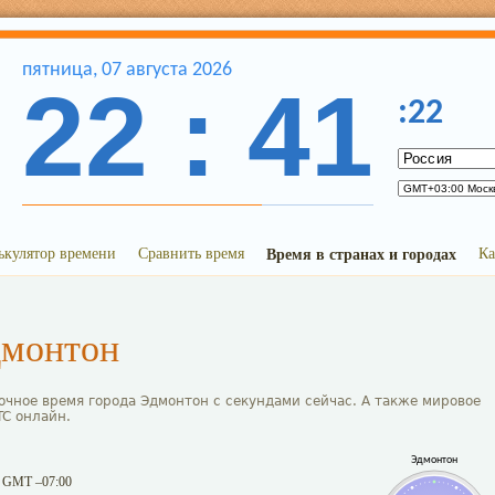
пятница
,
07
августа
2026
22
:
41
:
22
ькулятор времени
Сравнить время
Время в странах и городах
Ка
дмонтон
очное время города Эдмонтон с секундами сейчас. А также мировое
TC онлайн.
Эдмонтон
 GMT –07:00