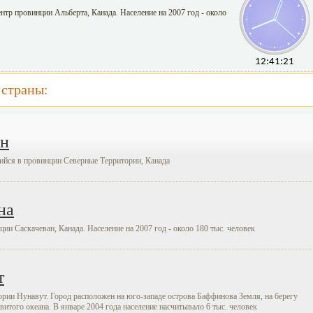
тр провинции Альберта, Канада. Население на 2007 год - около
12:41:22
 страны:
ен
ийся в провинции Северные Территории, Канада
на
ии Саскачеван, Канада. Население на 2007 год - около 180 тыс. человек
т
ории Нунавут. Город расположен на юго-западе острова Баффинова Земля, на берегу
итого океана. В январе 2004 года население насчитывало 6 тыс. человек