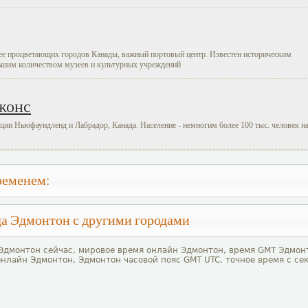
ее процветающих городов Канады, важный портовый центр. Известен историческим
ьшим количеством музеев и культурных учреждений
жонс
ции Ньюфаундленд и Лабрадор, Канада. Население - немногим более 100 тыс. человек н
ременем:
да Эдмонтон с другими городами
 Эдмонтон сейчас, мировое время онлайн Эдмонтон, время GMT Эдмонт
онлайн Эдмонтон, Эдмонтон часовой пояс GMT UTC, точное время с с