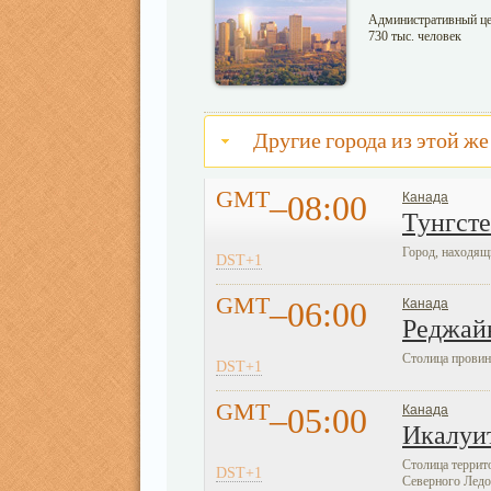
Административный цен
730 тыс. человек
Другие города из этой же
GMT
–08:00
Канада
Тунгст
Город, находящ
DST+1
GMT
–06:00
Канада
Реджай
Столица провинц
DST+1
GMT
–05:00
Канада
Икалуи
Столица террит
DST+1
Северного Ледов