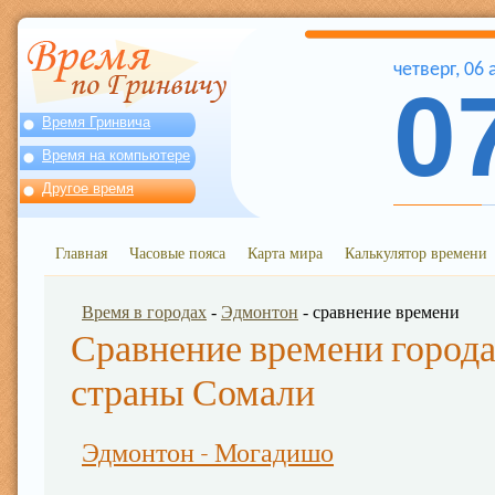
четверг
,
06
0
Время Гринвича
Время на компьютере
Другое время
Главная
Часовые пояса
Карта мира
Калькулятор времени
Время в городах
-
Эдмонтон
- сравнение времени
Сравнение времени города
страны Сомали
Эдмонтон - Могадишо